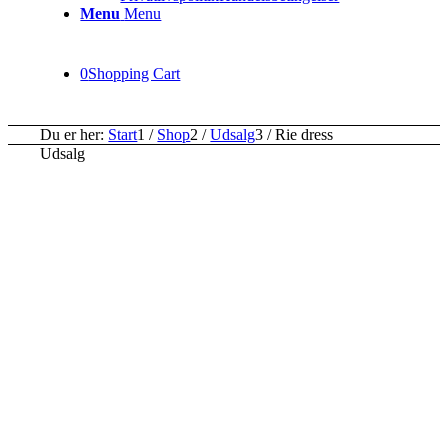
Menu
Menu
0
Shopping Cart
Du er her:
Start
1
/
Shop
2
/
Udsalg
3
/
Rie dress
Udsalg