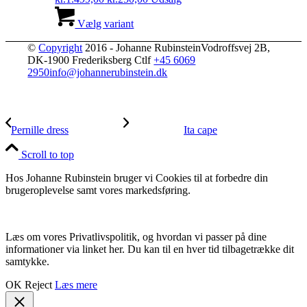
oprindelige
Dette
aktuelle
pris
vare
pris
Vælg variant
var:
har
er:
©
Copyright
2016 - Johanne Rubinstein
kr.1.499,00.
flere
kr.250,00.
Vodroffsvej 2B,
DK-1900 Frederiksberg C
varianter.
tlf
+45 6069
2950
info@johannerubinstein.dk
Mulighederne
kan
vælges
på
varesiden
Pernille dress
Ita cape
Scroll to top
Hos Johanne Rubinstein bruger vi Cookies til at forbedre din
brugeroplevelse samt vores markedsføring.
Læs om vores Privatlivspolitik, og hvordan vi passer på dine
informationer via linket her. Du kan til en hver tid tilbagetrække dit
samtykke.
OK
Reject
Læs mere