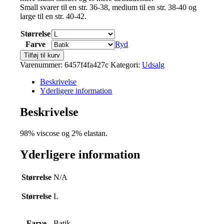
Small svarer til en str. 36-38, medium til en str. 38-40 og
kr.1.299,00.
kr.300,00.
large til en str. 40-42.
Størrelse
Farve
Ryd
Rie
Tilføj til kurv
dress
Varenummer:
6457f4fa427c
Kategori:
Udsalg
antal
Beskrivelse
Yderligere information
Beskrivelse
98% viscose og 2% elastan.
Yderligere information
Størrelse
N/A
Størrelse
L
Farve
Batik