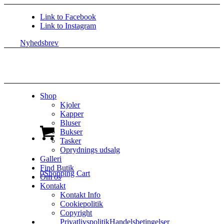
Link to Facebook
Link to Instagram
Nyhedsbrev
Shop
Kjoler
Kapper
Bluser
Bukser
Tasker
Oprydnings udsalg
Galleri
Find Butik
0
Shopping Cart
Om os
Kontakt
Kontakt Info
Cookiepolitik
Copyright
Privatlivspolitik
Handelsbetingelser