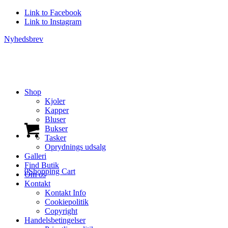
Link to Facebook
Link to Instagram
Nyhedsbrev
Shop
Kjoler
Kapper
Bluser
Bukser
Tasker
Oprydnings udsalg
Galleri
Find Butik
0
Shopping Cart
Om os
Kontakt
Kontakt Info
Cookiepolitik
Copyright
Handelsbetingelser