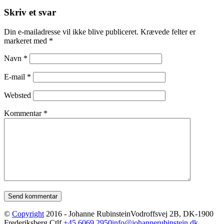
Skriv et svar
Din e-mailadresse vil ikke blive publiceret.
Krævede felter er
markeret med
*
Navn
*
E-mail
*
Websted
Kommentar
*
©
Copyright
2016 - Johanne Rubinstein
Vodroffsvej 2B, DK-1900
Frederiksberg C
tlf
+45 6069 2950
info@johannerubinstein.dk