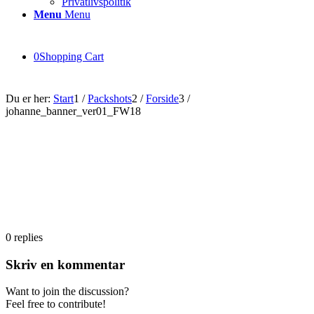
Privatlivspolitik
Menu
Menu
0
Shopping Cart
Du er her:
Start
1
/
Packshots
2
/
Forside
3
/
johanne_banner_ver01_FW18
0
replies
Skriv en kommentar
Want to join the discussion?
Feel free to contribute!