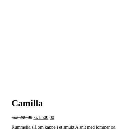
Camilla
Den
Den
kr.
2.299,00
kr.
1.500,00
oprindelige
aktuelle
Rummelig slå om kappe i et smukt A snit med lommer og
pris
pris