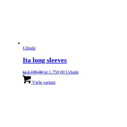
Udsalg
Ita long sleeves
Den
Den
kr.
2.199,00
kr.
1.750,00
Udsalg
oprindelige
Dette
aktuelle
pris
vare
pris
Vælg variant
var:
har
er:
kr.2.199,00.
flere
kr.1.750,00.
varianter.
Mulighederne
kan
vælges
på
varesiden