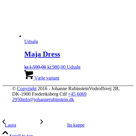
Udsalg
Maja Dress
Den
Den
kr.
1.599,00
kr.
980,00
Udsalg
oprindelige
Dette
aktuelle
pris
vare
pris
Vælg variant
var:
har
er:
©
Copyright
2016 - Johanne Rubinstein
kr.1.599,00.
flere
kr.980,00.
Vodroffsvej 2B,
DK-1900 Frederiksberg C
varianter.
tlf
+45 6069
2950
info@johannerubinstein.dk
Mulighederne
kan
vælges
på
varesiden
Laura
Ita kappe
Scroll to top