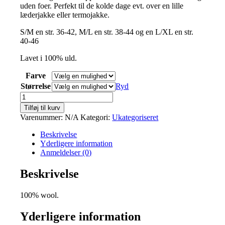
uden foer. Perfekt til de kolde dage evt. over en lille
var:
er:
læderjakke eller termojakke.
kr.2.299,00.
kr.1.500,00.
S/M en str. 36-42, M/L en str. 38-44 og en L/XL en str.
40-46
Lavet i 100% uld.
Farve
Størrelse
Ryd
Camilla
antal
Tilføj til kurv
Varenummer:
N/A
Kategori:
Ukategoriseret
Beskrivelse
Yderligere information
Anmeldelser (0)
Beskrivelse
100% wool.
Yderligere information