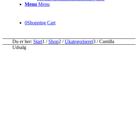
Menu
Menu
0
Shopping Cart
Du er her:
Start
1
/
Shop
2
/
Ukategoriseret
3
/
Camilla
Udsalg