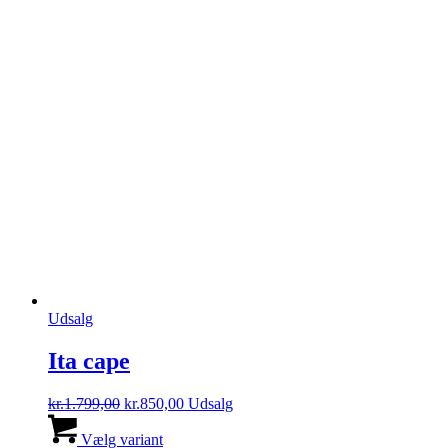
Udsalg
Ita cape
Den
Den
kr.
1.799,00
kr.
850,00
Udsalg
oprindelige
Dette
aktuelle
pris
vare
pris
Vælg variant