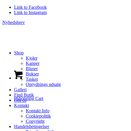
Link to Facebook
Link to Instagram
Nyhedsbrev
Shop
Kjoler
Kapper
Bluser
Bukser
Tasker
Oprydnings udsalg
Galleri
Find Butik
0
Shopping Cart
Om os
Kontakt
Kontakt Info
Cookiepolitik
Copyright
Handelsbetingelser