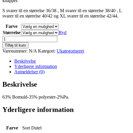
knapper.
var:
er:
kr.2.499,00.
kr.1.500,00.
S svarer til en størrelse 36/38 , M svarer til en størrelse 38/40 , L
svarer til en størrelse 40/42 og XL svarer til en størrelse 42/44.
Farve
Størrelse
Ryd
Kadur
jakke
Tilføj til kurv
antal
Varenummer:
N/A
Kategori:
Ukategoriseret
Beskrivelse
Yderligere information
Anmeldelser (0)
Beskrivelse
63% Bomuld-35% polyester-2%Pa.
Yderligere information
Farve
Sort Dutel