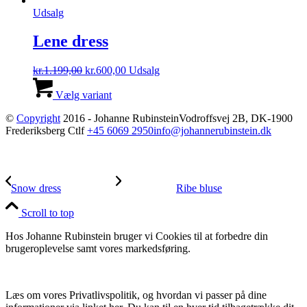
Udsalg
Lene dress
Den
Den
kr.
1.199,00
kr.
600,00
Udsalg
oprindelige
Dette
aktuelle
pris
vare
pris
Vælg variant
var:
har
er:
©
Copyright
2016 - Johanne Rubinstein
Vodroffsvej 2B, DK-1900
kr.1.199,00.
flere
kr.600,00.
Frederiksberg C
tlf
+45 6069 2950
info@johannerubinstein.dk
varianter.
Mulighederne
kan
vælges
på
Snow dress
Ribe bluse
varesiden
Scroll to top
Hos Johanne Rubinstein bruger vi Cookies til at forbedre din
brugeroplevelse samt vores markedsføring.
Læs om vores Privatlivspolitik, og hvordan vi passer på dine