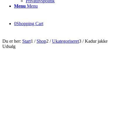
Privatlivspolitik
Menu
Menu
0
Shopping Cart
Du er her:
Start
1
/
Shop
2
/
Ukategoriseret
3
/
Kadur jakke
Udsalg