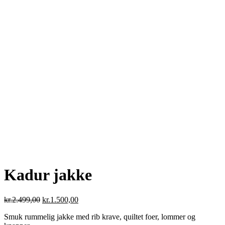
Kadur jakke
Den
Den
kr.
2.499,00
kr.
1.500,00
oprindelige
aktuelle
Smuk rummelig jakke med rib krave, quiltet foer, lommer og
pris
pris