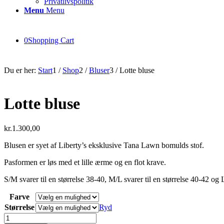
Privatlivspolitik
Menu
Menu
0
Shopping Cart
Du er her:
Start
1
/
Shop
2
/
Bluser
3
/
Lotte bluse
Lotte bluse
kr.
1.300,00
Blusen er syet af Liberty’s eksklusive Tana Lawn bomulds stof.
Pasformen er løs med et lille ærme og en flot krave.
S/M svarer til en størrelse 38-40, M/L svarer til en størrelse 40-42 og 
Farve
Størrelse
Ryd
Lotte