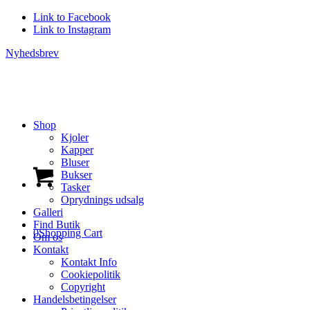
Link to Facebook
Link to Instagram
Nyhedsbrev
Shop
Kjoler
Kapper
Bluser
Bukser
Tasker
Oprydnings udsalg
Galleri
Find Butik
0
Shopping Cart
Om os
Kontakt
Kontakt Info
Cookiepolitik
Copyright
Handelsbetingelser