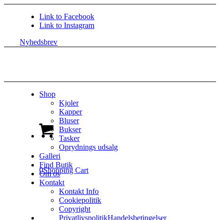
Link to Facebook
Link to Instagram
Nyhedsbrev
Shop
Kjoler
Kapper
Bluser
Bukser
Tasker
Oprydnings udsalg
Galleri
Find Butik
0
Shopping Cart
Om os
Kontakt
Kontakt Info
Cookiepolitik
Copyright
Privatlivspolitik
Handelsbetingelser