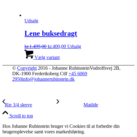
Udsalg
Lene buksedragt
Den
Den
kr.
1.499,00
kr.
400,00
Udsalg
oprindelige
Dette
aktuelle
pris
vare
pris
Vælg variant
var:
har
er:
©
Copyright
2016 - Johanne Rubinstein
kr.1.499,00.
flere
kr.400,00.
Vodroffsvej 2B,
DK-1900 Frederiksberg C
varianter.
tlf
+45 6069
2950
info@johannerubinstein.dk
Mulighederne
kan
vælges
på
varesiden
Rie 3/4 sleeve
Matilde
Scroll to top
Hos Johanne Rubinstein bruger vi Cookies til at forbedre din
brugeroplevelse samt vores markedsføring.