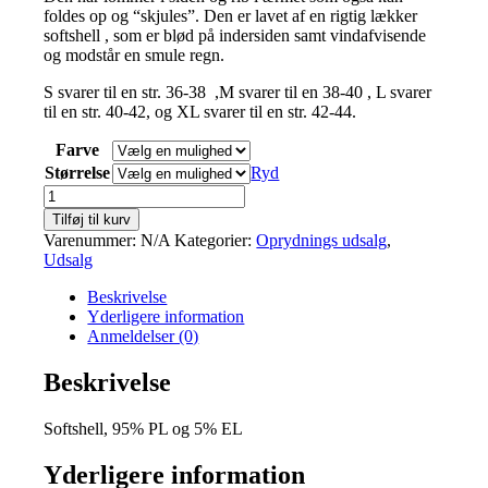
foldes op og “skjules”. Den er lavet af en rigtig lækker
kr.1.599,00.
kr.500,00.
softshell , som er blød på indersiden samt vindafvisende
og modstår en smule regn.
S svarer til en str. 36-38 ,M svarer til en 38-40 , L svarer
til en str. 40-42, og XL svarer til en str. 42-44.
Farve
Størrelse
Ryd
Matilde
antal
Tilføj til kurv
Varenummer:
N/A
Kategorier:
Oprydnings udsalg
,
Udsalg
Beskrivelse
Yderligere information
Anmeldelser (0)
Beskrivelse
Softshell, 95% PL og 5% EL
Yderligere information