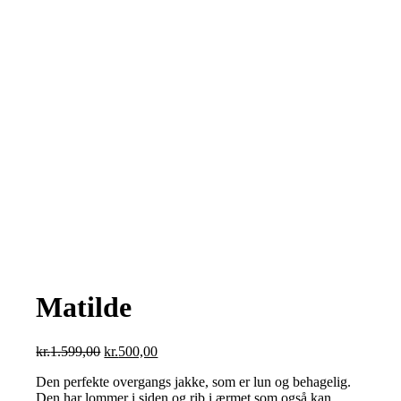
Matilde
Den
Den
kr.
1.599,00
kr.
500,00
oprindelige
aktuelle
Den perfekte overgangs jakke, som er lun og behagelig.
pris
pris
Den har lommer i siden og rib i ærmet som også kan
var:
er: