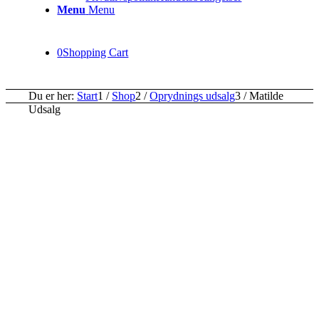
Menu
Menu
0
Shopping Cart
Du er her:
Start
1
/
Shop
2
/
Oprydnings udsalg
3
/
Matilde
Udsalg