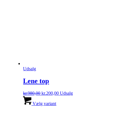
Udsalg
Lene top
Den
Den
kr.
980,00
kr.
200,00
Udsalg
oprindelige
Dette
aktuelle
pris
vare
pris
Vælg variant
var:
har
er:
kr.980,00.
flere
kr.200,00.
varianter.
Mulighederne