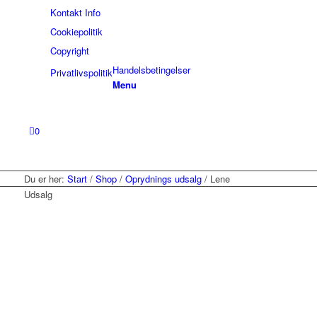
Kontakt Info
Cookiepolitik
Copyright
Handelsbetingelser
Privatlivspolitik
Menu
0
Du er her:
Start
/
Shop
/
Oprydnings udsalg
/
Lene
Udsalg