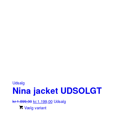
Udsalg
Nina jacket UDSOLGT
Den
Den
kr.
1.899,00
kr.
1.199,00
Udsalg
oprindelige
aktuelle
Dette
Vælg variant
pris
pris
vare
var:
er:
har
kr.1.899,00.
kr.1.199,00.
flere
varianter.