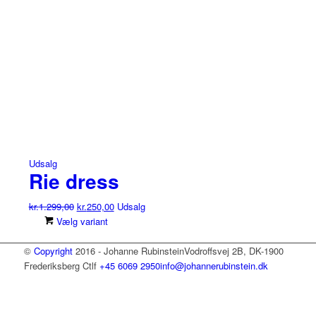
Udsalg
Rie dress
Den
Den
kr.
1.299,00
kr.
250,00
Udsalg
oprindelige
aktuelle
Dette
Vælg variant
pris
pris
vare
var:
er:
har
©
Copyright
2016 - Johanne Rubinstein
Vodroffsvej 2B, DK-1900
kr.1.299,00.
kr.250,00.
flere
Frederiksberg C
tlf
+45 6069 2950
info@johannerubinstein.dk
varianter.
Mulighederne
kan