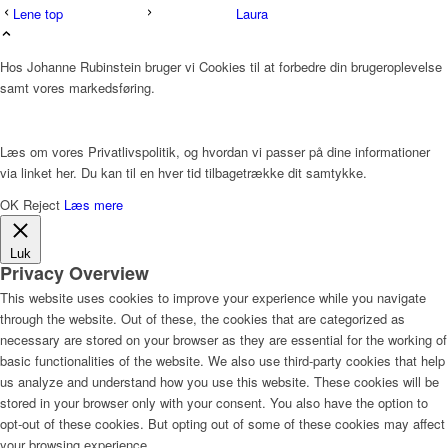
vælges
Lene top
Laura
på
varesiden
Hos Johanne Rubinstein bruger vi Cookies til at forbedre din brugeroplevelse
samt vores markedsføring.
Læs om vores Privatlivspolitik, og hvordan vi passer på dine informationer
via linket her. Du kan til en hver tid tilbagetrække dit samtykke.
OK
Reject
Læs mere
Luk
Privacy Overview
This website uses cookies to improve your experience while you navigate
through the website. Out of these, the cookies that are categorized as
necessary are stored on your browser as they are essential for the working of
basic functionalities of the website. We also use third-party cookies that help
us analyze and understand how you use this website. These cookies will be
stored in your browser only with your consent. You also have the option to
opt-out of these cookies. But opting out of some of these cookies may affect
your browsing experience.